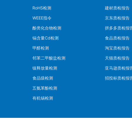
RoHS检测
建材质检报告
WEEE指令
京东质检报告
酚类化合物检测
拼多多质检报
镉含量Cd检测
食品质检报告
甲醛检测
淘宝质检报告
邻苯二甲酸盐检测
天猫质检报告
镍释放量检测
亚马逊质检报
食品级检测
招投标质检报
五氨苯酚检测
有机锡检测