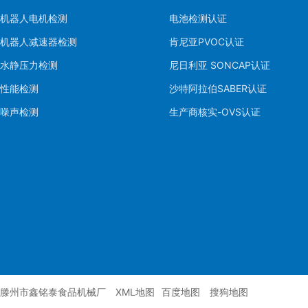
机器人电机检测
电池检测认证
机器人减速器检测
肯尼亚PVOC认证
水静压力检测
尼日利亚 SONCAP认证
性能检测
沙特阿拉伯SABER认证
噪声检测
生产商核实-OVS认证
滕州市鑫铭泰食品机械厂
XML地图
百度地图
搜狗地图