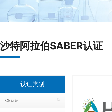
沙特阿拉伯SABER认证
认证类别
CE认证