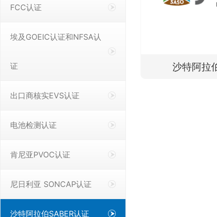
FCC认证
埃及GOEIC认证和NFSA认
证
沙特阿拉伯
出口商核实EVS认证
电池检测认证
肯尼亚PVOC认证
尼日利亚 SONCAP认证
沙特阿拉伯SABER认证